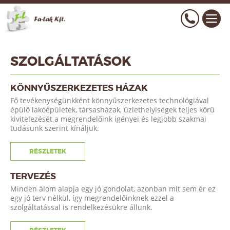
SZOLGÁLTATÁSOK
KÖNNYŰSZERKEZETES HÁZAK
Fő tevékenységünkként könnyűszerkezetes technológiával
épülő lakóépületek, társasházak, üzlethelyiségek teljes körű
kivitelezését a megrendelőink igényei és legjobb szakmai
tudásunk szerint kínáljuk.
RÉSZLETEK
TERVEZÉS
Minden álom alapja egy jó gondolat, azonban mit sem ér ez
egy jó terv nélkül, így megrendelőinknek ezzel a
szolgáltatással is rendelkezésükre állunk.