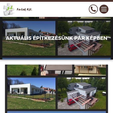
CSALÁDOK OTTHONTEREMTÉSI
KEDVEZMÉNYE (CSOK), MINT VISSZA
AKTUÁLIS ÉPÍTKEZÉSÜNK PÁR KÉPBEN
NEM TÉRÍTENDŐ ÁLLAMI TÁMOGATÁS
IGÉNYELHETŐ 2015. JÚNIUS 1-TŐL