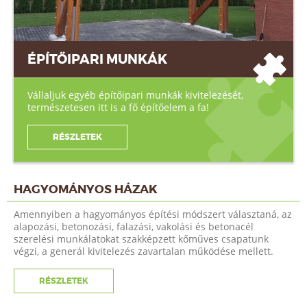
ÉPÍTŐIPARI MUNKÁK
Vállaljuk egyéb építőipari munkák kivitelezését,
természetesen itt is a fő építőelem a fa!
RÉSZLETEK
HAGYOMÁNYOS HÁZAK
Amennyiben a hagyományos építési módszert választaná, az
alapozási, betonozási, falazási, vakolási és betonacél
szerelési munkálatokat szakképzett kőműves csapatunk
végzi, a generál kivitelezés zavartalan működése mellett.
RÉSZLETEK